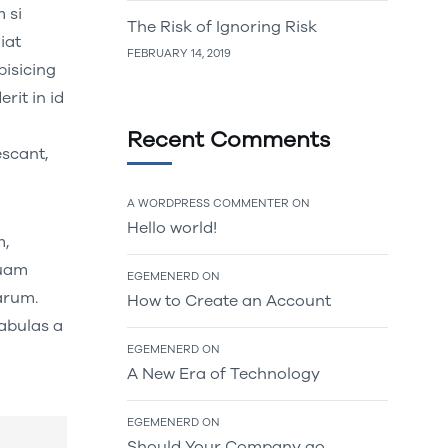
 si
The Risk of Ignoring Risk
iat
FEBRUARY 14, 2019
pisicing
rit in id
Recent Comments
escant,
A WORDPRESS COMMENTER
ON
Hello world!
m,
quam
EGEMENERD
ON
arum.
How to Create an Account
fabulas a
EGEMENERD
ON
A New Era of Technology
EGEMENERD
ON
Should Your Company go