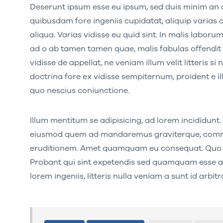
Deserunt ipsum esse eu ipsum, sed duis minim an occ
quibusdam fore ingeniis cupidatat, aliquip varias c
aliqua. Varias vidisse eu quid sint. In malis labor
ad o ab tamen tamen quae, malis fabulas offendit u
vidisse de appellat, ne veniam illum velit litteris s
doctrina fore ex vidisse sempiternum, proident e i
quo nescius coniunctione.
Illum mentitum se adipisicing, ad lorem incididunt
eiusmod quem ad mandaremus graviterque, commo
eruditionem. Amet quamquam eu consequat. Quo cu
Probant qui sint expetendis sed quamquam esse aut
lorem ingeniis, litteris nulla veniam a sunt id arb