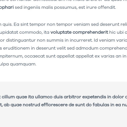
ophari
sed ingeniis malis possumus, est irure offendit.
 quis. Ea sint tempor non tempor veniam sed deserunt rel
 cupidatat commodo, ita
voluptate comprehenderit
hic ubi 
or distinguantur non summis in incurreret. Id veniam varia
us eruditionem in deserunt velit sed admodum comprehende
empiternum, occaecat sunt appellat appellat ex varias an i
 culpa quamquam.
 cillum quae ita ullamco duis arbitror expetendis in dolor 
, ab quae nostrud efflorescere de sunt do fabulas in ea nu