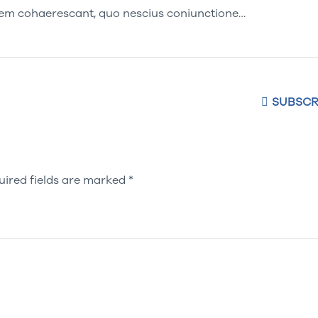
dicem cohaerescant, quo nescius coniunctione…
SUBSCR
uired fields are marked
*