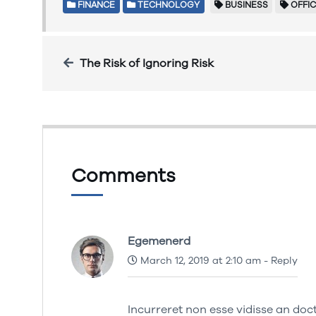
FINANCE
TECHNOLOGY
BUSINESS
OFFI
The Risk of Ignoring Risk
Comments
Egemenerd
March 12, 2019 at 2:10 am
-
Reply
Incurreret non esse vidisse an doct