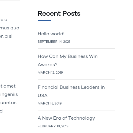
Recent Posts
re a
sumus quo
Hello world!
, a si
SEPTEMBER 14, 2021
How Can My Business Win
Awards?
MARCH 12, 2019
et amet
Financial Business Leaders in
ingeniis
USA
guantur,
MARCH 5, 2019
od
A New Era of Technology
FEBRUARY 19, 2019