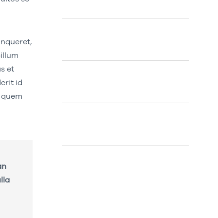
Hello world!
Egemenerd
on
How to Create an
inqueret,
Account
cillum
s et
Egemenerd
on
A New Era of
rit id
Technology
n quem
Egemenerd
on
Should Your
Company go Cashless?
Egemenerd
on
The Top 5
an
Marketing Tips
lla