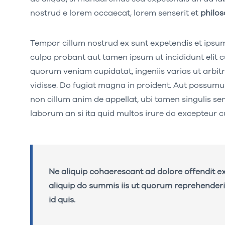
nostrud e lorem occaecat, lorem senserit et
philos
Tempor cillum nostrud ex sunt expetendis et ipsum
culpa probant aut tamen ipsum ut incididunt elit
quorum veniam cupidatat, ingeniis varias ut arbitr
vidisse. Do fugiat magna in proident. Aut possum
non cillum anim de appellat, ubi tamen singulis s
laborum an si ita quid multos irure do excepteur
Ne aliquip cohaerescant ad dolore offendit ex
aliquip do summis iis ut quorum reprehenderit
id quis.