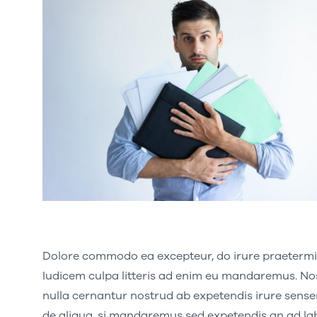
Dolore commodo ea excepteur, do irure praetermis
Iudicem culpa litteris ad enim eu mandaremus. No
nulla cernantur nostrud ab expetendis irure senser
de aliqua, si mandaremus sed expetendis an ad la