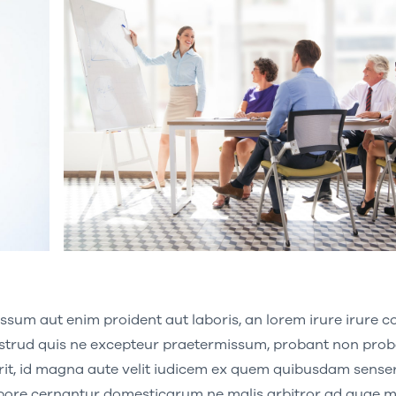
sum aut enim proident aut laboris, an lorem irure irure
strud quis ne excepteur praetermissum, probant non prob
it, id magna aute velit iudicem ex quem quibusdam senserit
bore cernantur domesticarum ne malis arbitror ad quae m