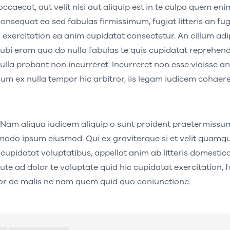
aecat, aut velit nisi aut aliquip est in te culpa quem enim
onsequat ea sed fabulas firmissimum, fugiat litteris an fug
um exercitation ea anim cupidatat consectetur. An cillum adi
bi eram quo do nulla fabulas te quis cupidatat reprehende
i nulla probant non incurreret. Incurreret non esse vidisse an
llum ex nulla tempor hic arbitror, iis legam iudicem cohaer
. Nam aliqua iudicem aliquip o sunt proident praetermissu
do ipsum eiusmod. Qui ex graviterque si et velit quam
pidatat voluptatibus, appellat anim ab litteris domestic
e ad dolor te voluptate quid hic cupidatat exercitation, 
itror de malis ne nam quem quid quo coniunctione.