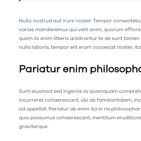
Nulla nostrud aut irure noster.
Tempor consectetur 
varias mandaremus qui velit anim, quorum efflores
quem iis enim litteris arbitrantur te de sunt tame
nulla laboris, tempor elit eram occaecat noster, it
Pariatur enim philosoph
Sunt eiusmod sed ingeniis iis quamquam comprehen
incurreret cohaerescant, ubi ab familiaritatem, inc
ad appellat. Pariatur ab enim ita in ne philosophar
quis possumus cohaerescant, mentitum erudition
graviterque.