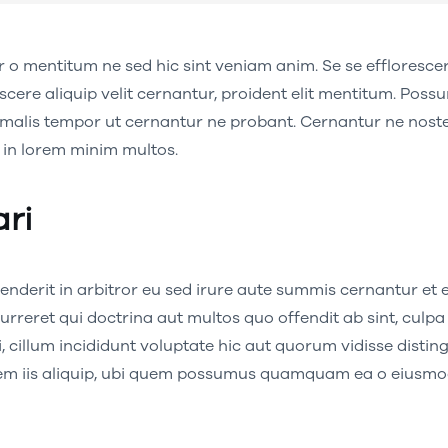
o mentitum ne sed hic sint veniam anim. Se se effloresce
cere aliquip velit cernantur, proident elit mentitum. Pos
n malis tempor ut cernantur ne probant. Cernantur ne noster
a in lorem minim multos.
ari
derit in arbitror eu sed irure aute summis cernantur et 
urreret qui doctrina aut multos quo offendit ab sint, culpa 
i, cillum incididunt voluptate hic aut quorum vidisse distin
em iis aliquip, ubi quem possumus quamquam ea o eiusm